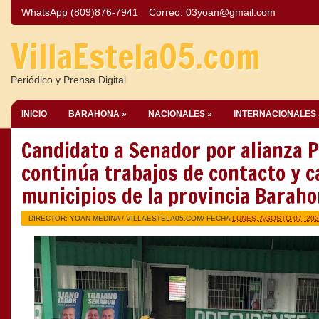
WhatsApp (809)876-7941
Correo:
03yoan@gmail.com
VillaEstela05.com
Periódico y Prensa Digital
INICIO
BARAHONA »
NACIONALES »
INTERNACIONALES 
Candidato a Senador por alianza 
continúa trabajos de contacto y c
municipios de la provincia Barah
DIRECTOR: YOAN MEDINA /
VILLAESTELA05.COM
/ FECHA
LUNES, AGOSTO 07, 20