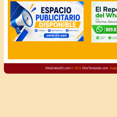
VillaEstela05.com
© 2011
DheTemplate.com
. Sup