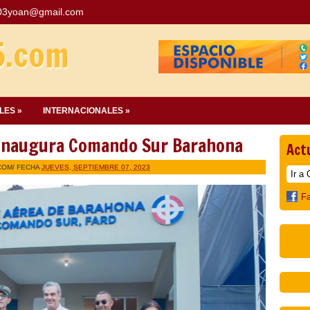
03yoan@gmail.com
5.com
LES »
INTERNACIONALES »
 Inaugura Comando Sur Barahona
Act
COM
/ FECHA
JUEVES, SEPTIEMBRE 07, 2023
F