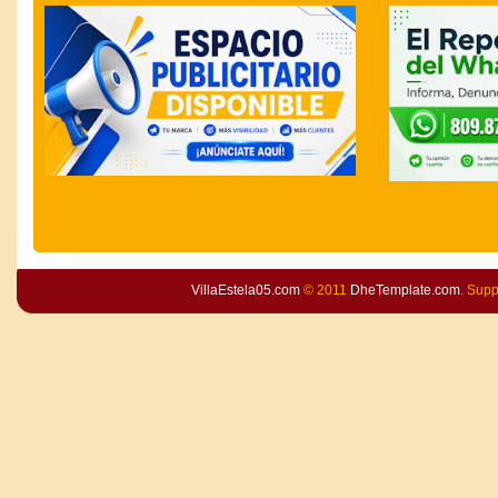
VillaEstela05.com
© 2011
DheTemplate.com
. Sup