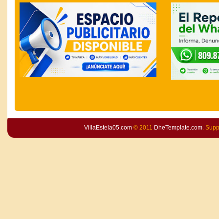
VillaEstela05.com
© 2011
DheTemplate.com
. Sup