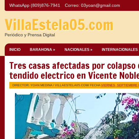
WhatsApp (809)876-7941
Correo:
03yoan@gmail.com
VillaEstela05.com
Periódico y Prensa Digital
INICIO
BARAHONA »
NACIONALES »
INTERNACIONALES 
Tres casas afectadas por colapso 
tendido electrico en Vicente Nobl
DIRECTOR: YOAN MEDINA /
VILLAESTELA05.COM
/ FECHA
VIERNES, SEPTIEMBRE 0