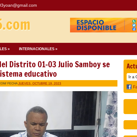
03yoan@gmail.com
5.com
LES »
INTERNACIONALES »
l Distrito 01-03 Julio Samboy se
Act
istema educativo
COM
/ FECHA
JUEVES, OCTUBRE 19, 2023
F