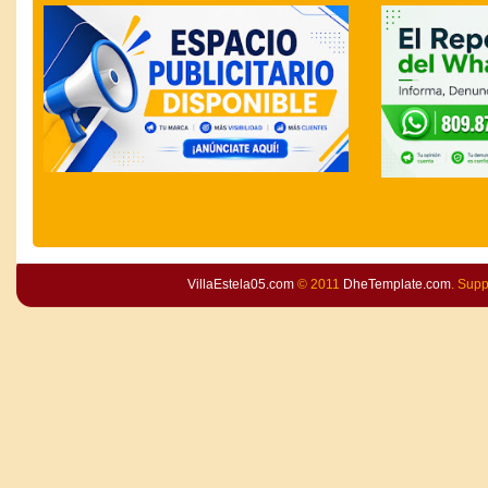
VillaEstela05.com
© 2011
DheTemplate.com
. Sup