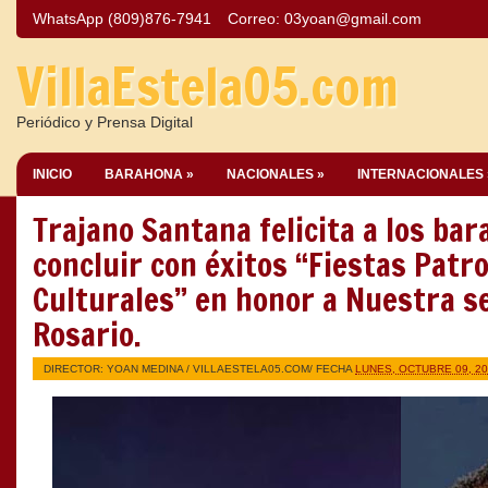
WhatsApp (809)876-7941
Correo:
03yoan@gmail.com
VillaEstela05.com
Periódico y Prensa Digital
INICIO
BARAHONA »
NACIONALES »
INTERNACIONALES 
Trajano Santana felicita a los bar
concluir con éxitos “Fiestas Patr
Culturales” en honor a Nuestra s
Rosario.
DIRECTOR: YOAN MEDINA /
VILLAESTELA05.COM
/ FECHA
LUNES, OCTUBRE 09, 2