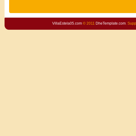
VillaEstela05.com
© 2011
DheTemplate.com
. Sup