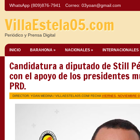
WhatsApp (809)876-7941
Correo:
03yoan@gmail.com
VillaEstela05.com
Periódico y Prensa Digital
INICIO
BARAHONA »
NACIONALES »
INTERNACIONALES 
Candidatura a diputado de Still P
con el apoyo de los presidentes m
PRD.
DIRECTOR: YOAN MEDINA /
VILLAESTELA05.COM
/ FECHA
VIERNES, NOVIEMBRE 0