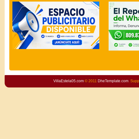
VillaEstela05.com
© 2011
DheTemplate.com
. Sup