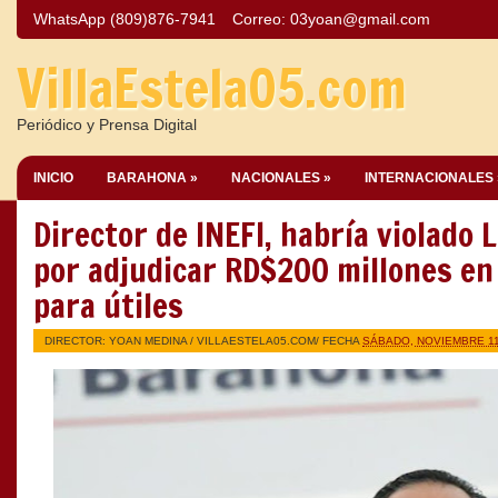
WhatsApp (809)876-7941
Correo:
03yoan@gmail.com
VillaEstela05.com
Periódico y Prensa Digital
INICIO
BARAHONA »
NACIONALES »
INTERNACIONALES 
Director de INEFI, habría violado
por adjudicar RD$200 millones en
para útiles
DIRECTOR: YOAN MEDINA /
VILLAESTELA05.COM
/ FECHA
SÁBADO, NOVIEMBRE 11