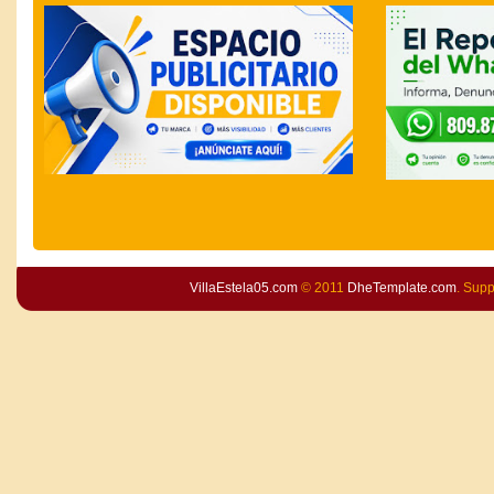
VillaEstela05.com
© 2011
DheTemplate.com
. Sup