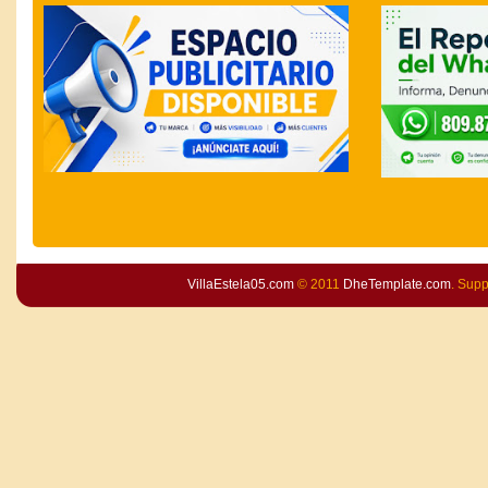
VillaEstela05.com
© 2011
DheTemplate.com
. Sup