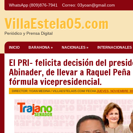
WhatsApp (809)876-7941
Correo:
03yoan@gmail.com
VillaEstela05.com
Periódico y Prensa Digital
INICIO
BARAHONA »
NACIONALES »
INTERNACIONALES 
El PRI- felicita decisión del presi
Abinader, de llevar a Raquel Peña
fórmula vicepresidencial.
DIRECTOR: YOAN MEDINA /
VILLAESTELA05.COM
/ FECHA
JUEVES, NOVIEMBRE 30