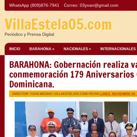
WhatsApp (809)876-7941
Correo:
03yoan@gmail.com
VillaEstela05.com
Periódico y Prensa Digital
INICIO
BARAHONA »
NACIONALES »
INTERNACIONALES 
BARAHONA: Gobernación realiza va
conmemoración 179 Aniversarios 
Dominicana.
DIRECTOR: YOAN MEDINA /
VILLAESTELA05.COM
/ FECHA
LUNES, NOVIEMBRE 06,