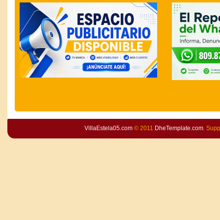
VillaEstela05.com
© 2011
DheTemplate.com
. Sup