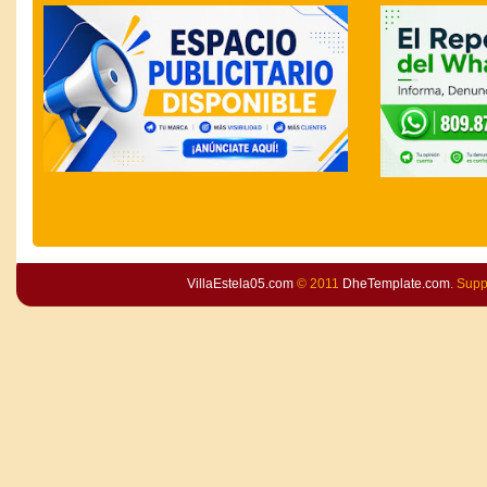
VillaEstela05.com
© 2011
DheTemplate.com
. Sup