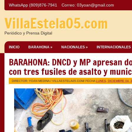
WhatsApp (809)876-7941
Correo:
03yoan@gmail.com
VillaEstela05.com
Periódico y Prensa Digital
INICIO
BARAHONA »
NACIONALES »
INTERNACIONALES 
BARAHONA: DNCD y MP apresan do
con tres fusiles de asalto y muni
DIRECTOR: YOAN MEDINA /
VILLAESTELA05.COM
/ FECHA
LUNES, DICIEMBRE 04, 