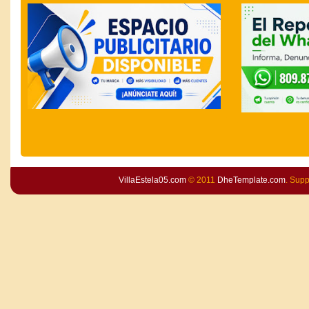
VillaEstela05.com
© 2011
DheTemplate.com
. Sup