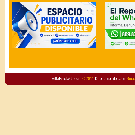
VillaEstela05.com
© 2011
DheTemplate.com
. Sup