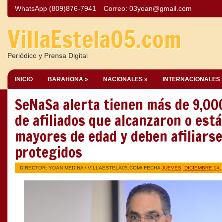
WhatsApp (809)876-7941
Correo:
03yoan@gmail.com
VillaEstela05.com
Periódico y Prensa Digital
INICIO
BARAHONA »
NACIONALES »
INTERNACIONALES 
SeNaSa alerta tienen más de 9,0
de afiliados que alcanzaron o est
mayores de edad y deben afiliars
protegidos
DIRECTOR: YOAN MEDINA /
VILLAESTELA05.COM
/ FECHA
JUEVES, DICIEMBRE 14,