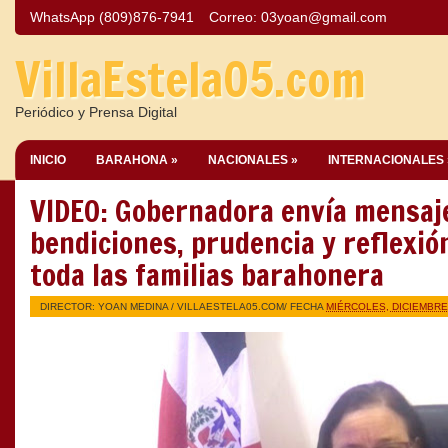
WhatsApp (809)876-7941
Correo:
03yoan@gmail.com
VillaEstela05.com
Periódico y Prensa Digital
INICIO
BARAHONA »
NACIONALES »
INTERNACIONALES 
VIDEO: Gobernadora envía mensaj
bendiciones, prudencia y reflexió
toda las familias barahonera
DIRECTOR: YOAN MEDINA /
VILLAESTELA05.COM
/ FECHA
MIÉRCOLES, DICIEMBRE 