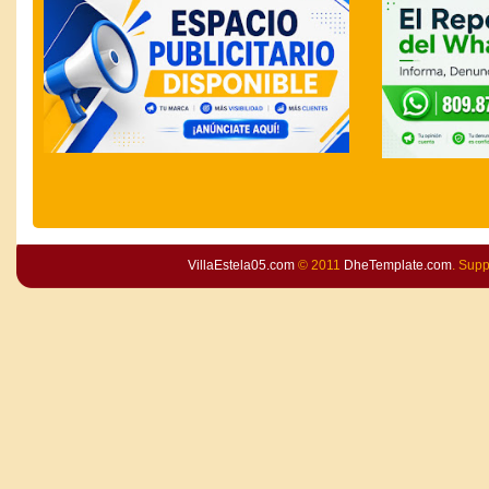
VillaEstela05.com
© 2011
DheTemplate.com
. Sup