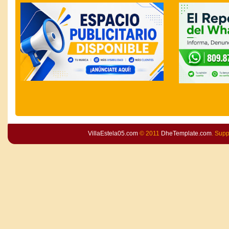
VillaEstela05.com
© 2011
DheTemplate.com
. Sup