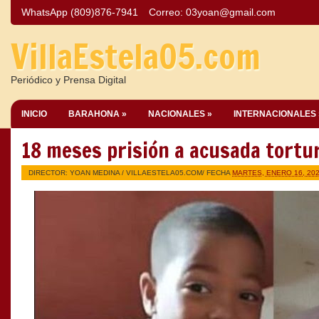
WhatsApp (809)876-7941
Correo:
03yoan@gmail.com
VillaEstela05.com
Periódico y Prensa Digital
INICIO
BARAHONA »
NACIONALES »
INTERNACIONALES 
18 meses prisión a acusada tortu
DIRECTOR: YOAN MEDINA /
VILLAESTELA05.COM
/ FECHA
MARTES, ENERO 16, 20