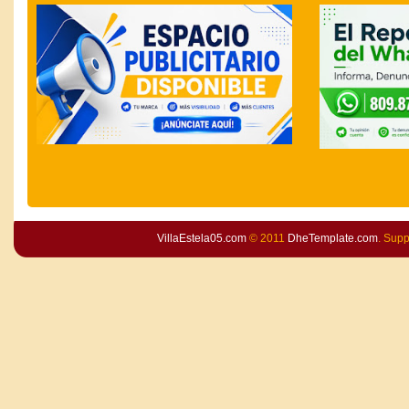
VillaEstela05.com
© 2011
DheTemplate.com
. Sup