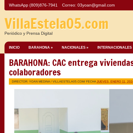
WhatsApp (809)876-7941
Correo:
03yoan@gmail.com
VillaEstela05.com
Periódico y Prensa Digital
INICIO
BARAHONA »
NACIONALES »
INTERNACIONALES 
BARAHONA: CAC entrega viviendas
colaboradores
DIRECTOR: YOAN MEDINA /
VILLAESTELA05.COM
/ FECHA
JUEVES, ENERO 11, 202