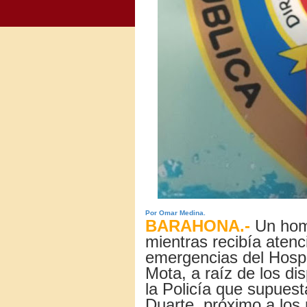
Por Omar Medina.
BARAHONA.-
Un homb
mientras recibía aten
emergencias del Hospi
Mota, a raíz de los di
la Policía que supuest
Duarte, próximo a los m