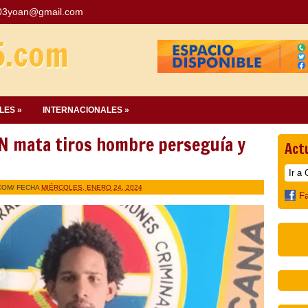
03yoan@gmail.com
5.com
LES »
INTERNACIONALES »
N mata tiros hombre perseguía y
Act
COM
/ FECHA
MIÉRCOLES, ENERO 24, 2024
F