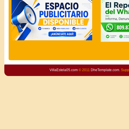
VillaEstela05.com
© 2011
DheTemplate.com
. Sup