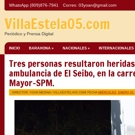
WhatsApp (809)876-7941
Correo:
03yoan@gmail.com
VillaEstela05.com
Periódico y Prensa Digital
INICIO
BARAHONA »
NACIONALES »
INTERNACIONALES 
Tres personas resultaron heridas
ambulancia de El Seibo, en la car
Mayor-SPM.
DIRECTOR: YOAN MEDINA /
VILLAESTELA05.COM
/ FECHA
MIÉRCOLES, ENERO 03,