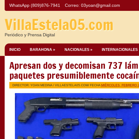
WhatsApp (809)876-7941
Correo:
03yoan@gmail.com
VillaEstela05.com
Periódico y Prensa Digital
INICIO
BARAHONA »
NACIONALES »
INTERNACIONALES 
Apresan dos y decomisan 737 lámi
paquetes presumiblemente cocaín
DIRECTOR: YOAN MEDINA /
VILLAESTELA05.COM
/ FECHA
MIÉRCOLES, FEBRERO 2