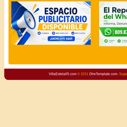
VillaEstela05.com
© 2011
DheTemplate.com
. Sup