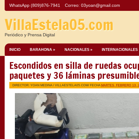
WhatsApp (809)876-7941
Correo:
03yoan@gmail.com
VillaEstela05.com
Periódico y Prensa Digital
INICIO
BARAHONA »
NACIONALES »
INTERNACIONALES 
Escondidos en silla de ruedas ocu
paquetes y 36 láminas presumibl
DIRECTOR: YOAN MEDINA /
VILLAESTELA05.COM
/ FECHA
MARTES, FEBRERO 13, 