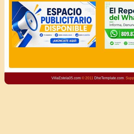
VillaEstela05.com
© 2011
DheTemplate.com
. Sup