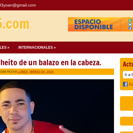
03yoan@gmail.com
5.com
LES »
INTERNACIONALES »
eito de un balazo en la cabeza.
Act
COM
/ FECHA
LUNES, MARZO 04, 2024
F