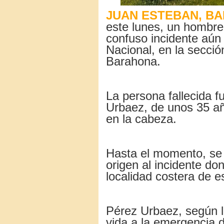
JUAN ESTEBAN, BA
este lunes, un hombre 
confuso incidente aún 
Nacional, en la secci
Barahona.
La persona fallecida 
Urbaez, de unos 35 añ
en la cabeza.
Hasta el momento, se 
origen al incidente do
localidad costera de e
Pérez Urbaez, según la
vida a la emergencia d