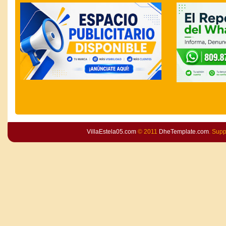
VillaEstela05.com
© 2011
DheTemplate.com
. Sup