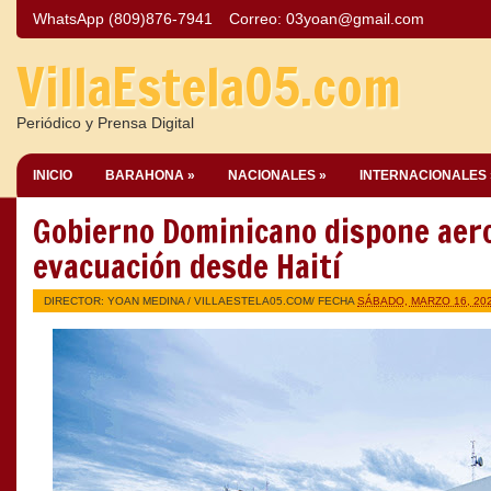
WhatsApp (809)876-7941
Correo:
03yoan@gmail.com
VillaEstela05.com
Periódico y Prensa Digital
INICIO
BARAHONA »
NACIONALES »
INTERNACIONALES 
Gobierno Dominicano dispone aer
evacuación desde Haití
DIRECTOR: YOAN MEDINA /
VILLAESTELA05.COM
/ FECHA
SÁBADO, MARZO 16, 20