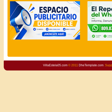
VillaEstela05.com
© 2011
DheTemplate.com
. Sup