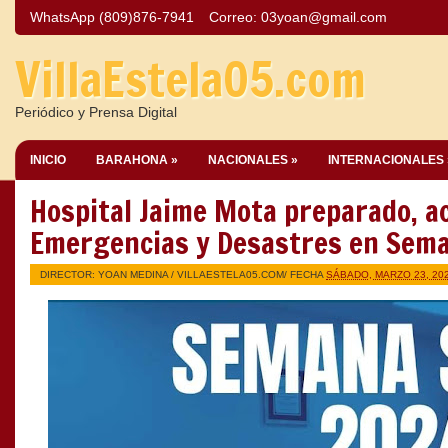
WhatsApp (809)876-7941
Correo:
03yoan@gmail.com
VillaEstela05.com
Periódico y Prensa Digital
INICIO
BARAHONA »
NACIONALES »
INTERNACIONALES 
Hospital Jaime Mota preparado, a
Emergencias y Desastres en Sema
DIRECTOR: YOAN MEDINA /
VILLAESTELA05.COM
/ FECHA
SÁBADO, MARZO 23, 20