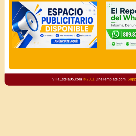
VillaEstela05.com
© 2011
DheTemplate.com
. Sup