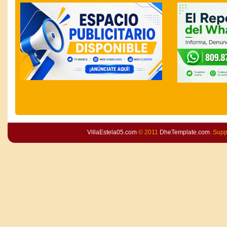
VillaEstela05.com
© 2011
DheTemplate.com
. Sup