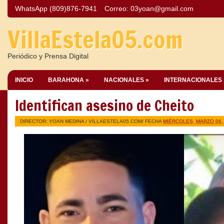
WhatsApp (809)876-7941
Correo:
03yoan@gmail.com
VillaEstela05.com
Periódico y Prensa Digital
INICIO
BARAHONA »
NACIONALES »
INTERNACIONALES 
Identifican asesino de Cheito
DIRECTOR: YOAN MEDINA /
VILLAESTELA05.COM
/ FECHA
MIÉRCOLES, MARZO 06,