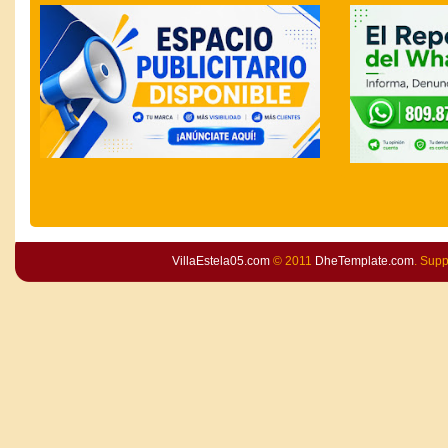
VillaEstela05.com
© 2011
DheTemplate.com
. Sup