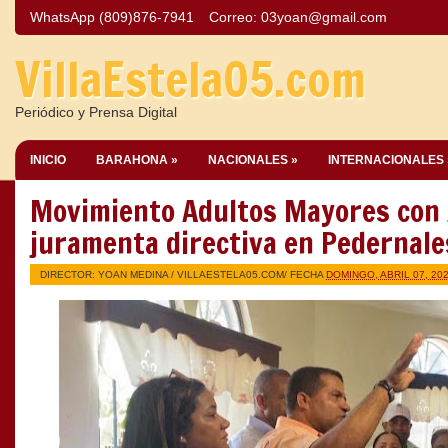
WhatsApp (809)876-7941
Correo:
03yoan@gmail.com
VillaEstela05.com
Periódico y Prensa Digital
INICIO
BARAHONA »
NACIONALES »
INTERNACIONALES 
Movimiento Adultos Mayores con
juramenta directiva en Pedernale
DIRECTOR: YOAN MEDINA /
VILLAESTELA05.COM
/ FECHA
DOMINGO, ABRIL 07, 20