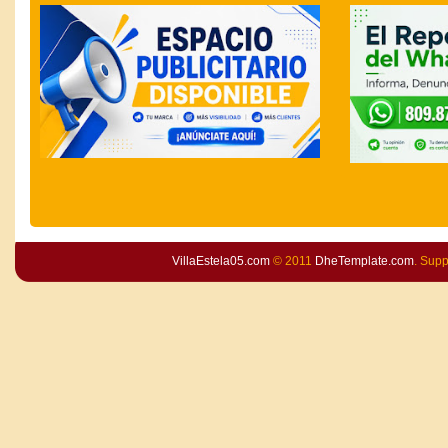
VillaEstela05.com
© 2011
DheTemplate.com
. Sup