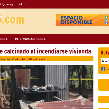
03yoan@gmail.com
5.com
LES »
INTERNACIONALES »
 calcinado al incendiarse vivienda
Act
COM
/ FECHA
VIERNES, ABRIL 05, 2024
F