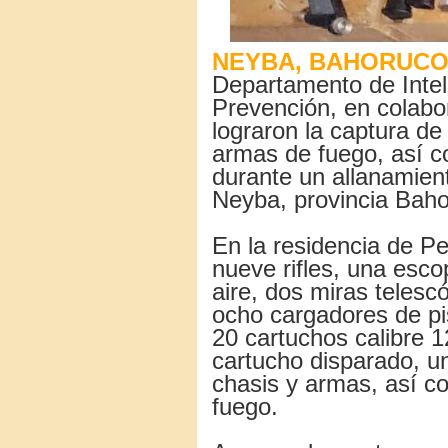
NEYBA, BAHORUCO
Departamento de Intel
Prevención, en colabor
lograron la captura d
armas de fuego, así c
durante un allanamient
Neyba, provincia Bah
En la residencia de P
nueve rifles, una esco
aire, dos miras teles
ocho cargadores de pi
20 cartuchos calibre
cartucho disparado, u
chasis y armas, así c
fuego.