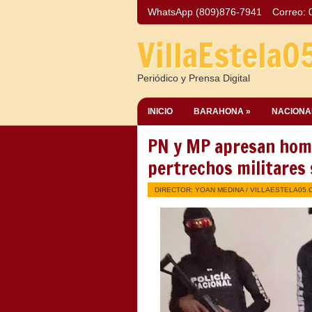
WhatsApp (809)876-7941
Correo:
VillaEstela0
Periódico y Prensa Digital
INICIO
BARAHONA »
NACIONA
PN y MP apresan homb
pertrechos militares
DIRECTOR: YOAN MEDINA /
VILLAESTELA05.