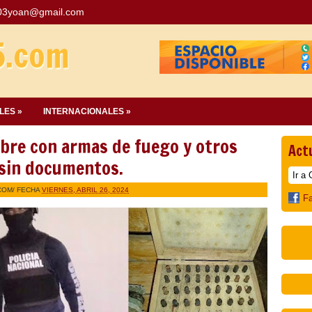
03yoan@gmail.com
5.com
LES »
INTERNACIONALES »
re con armas de fuego y otros
Act
 sin documentos.
COM
/ FECHA
VIERNES, ABRIL 26, 2024
F