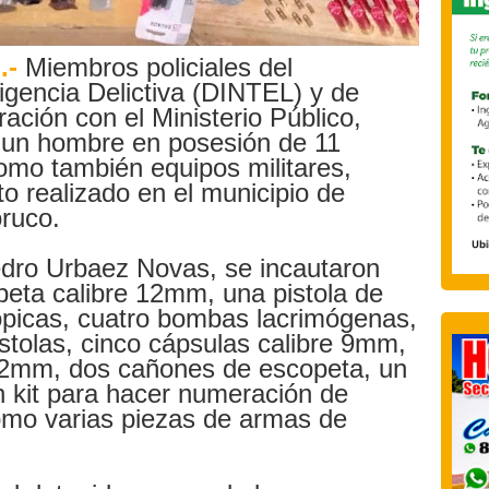
.-
Miembros policiales del
igencia Delictiva (DINTEL) y de
ación con el Ministerio Público,
e un hombre en posesión de 11
omo también equipos militares,
o realizado en el municipio de
oruco.
edro Urbaez Novas, se incautaron
peta calibre 12mm, una pistola de
cópicas, cuatro bombas lacrimógenas,
stolas, cinco cápsulas calibre 9mm,
 12mm, dos cañones de escopeta, un
n kit para hacer numeración de
omo varias piezas de armas de