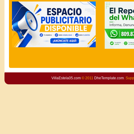
VillaEstela05.com
© 2011
DheTemplate.com
. Sup