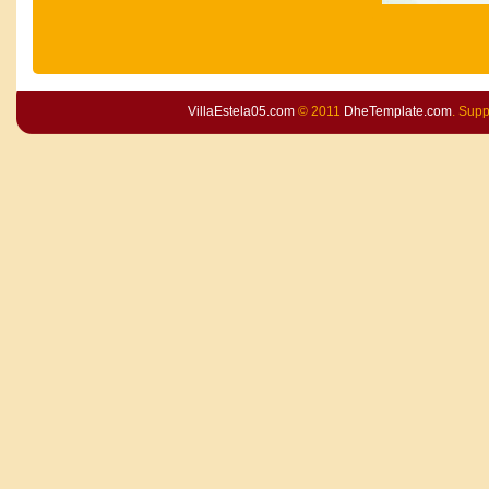
VillaEstela05.com
© 2011
DheTemplate.com
. Sup