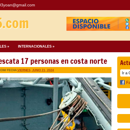
03yoan@gmail.com
5.com
LES »
INTERNACIONALES »
scata 17 personas en costa norte
Act
COM
/ FECHA
VIERNES, JUNIO 21, 2024
F