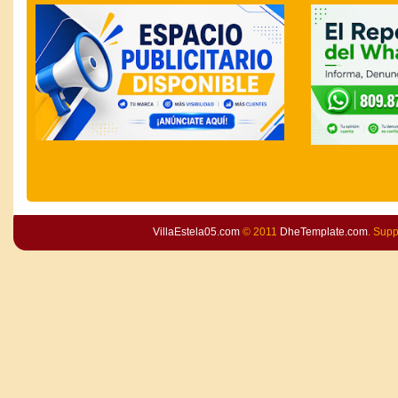
VillaEstela05.com
© 2011
DheTemplate.com
. Sup