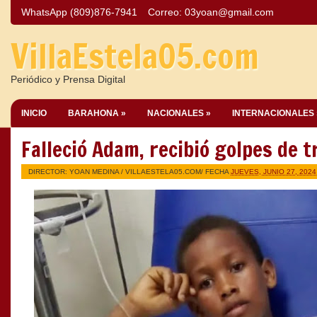
WhatsApp (809)876-7941
Correo:
03yoan@gmail.com
VillaEstela05.com
Periódico y Prensa Digital
INICIO
BARAHONA »
NACIONALES »
INTERNACIONALES 
Falleció Adam, recibió golpes de t
DIRECTOR: YOAN MEDINA /
VILLAESTELA05.COM
/ FECHA
JUEVES, JUNIO 27, 2024