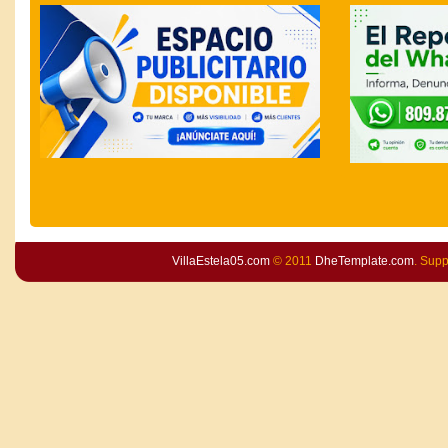
VillaEstela05.com
© 2011
DheTemplate.com
. Sup