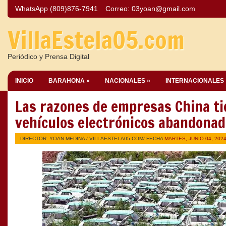
WhatsApp (809)876-7941
Correo:
03yoan@gmail.com
VillaEstela05.com
Periódico y Prensa Digital
INICIO
BARAHONA »
NACIONALES »
INTERNACIONALES 
Las razones de empresas China ti
vehículos electrónicos abandona
DIRECTOR: YOAN MEDINA /
VILLAESTELA05.COM
/ FECHA
MARTES, JUNIO 04, 202