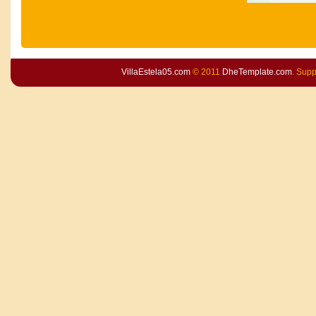
VillaEstela05.com
© 2011
DheTemplate.com
. Sup