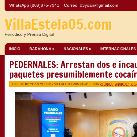
WhatsApp (809)876-7941
Correo:
03yoan@gmail.com
VillaEstela05.com
Periódico y Prensa Digital
INICIO
BARAHONA »
NACIONALES »
INTERNACIONALES 
PEDERNALES: Arrestan dos e inca
paquetes presumiblemente cocaí
DIRECTOR: YOAN MEDINA /
VILLAESTELA05.COM
/ FECHA
VIERNES, JUNIO 07, 202