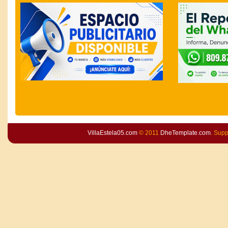
VillaEstela05.com
© 2011
DheTemplate.com
. Sup