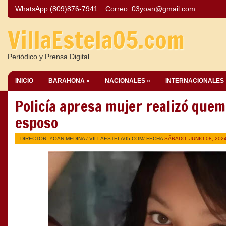
WhatsApp (809)876-7941
Correo:
03yoan@gmail.com
VillaEstela05.com
Periódico y Prensa Digital
INICIO
BARAHONA »
NACIONALES »
INTERNACIONALES 
Policía apresa mujer realizó que
esposo
DIRECTOR: YOAN MEDINA /
VILLAESTELA05.COM
/ FECHA
SÁBADO, JUNIO 08, 202