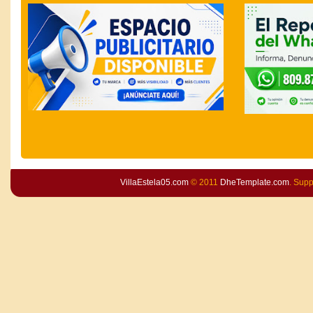
VillaEstela05.com
© 2011
DheTemplate.com
. Sup