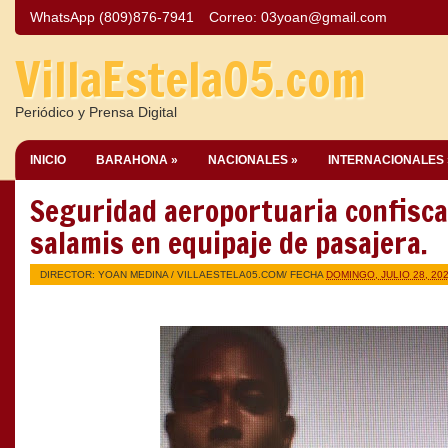
WhatsApp (809)876-7941
Correo:
03yoan@gmail.com
VillaEstela05.com
Periódico y Prensa Digital
INICIO
BARAHONA »
NACIONALES »
INTERNACIONALES 
Seguridad aeroportuaria confisca
salamis en equipaje de pasajera.
DIRECTOR: YOAN MEDINA /
VILLAESTELA05.COM
/ FECHA
DOMINGO, JULIO 28, 20