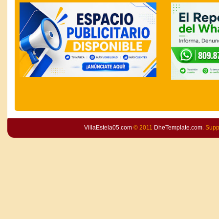
VillaEstela05.com
© 2011
DheTemplate.com
. Sup