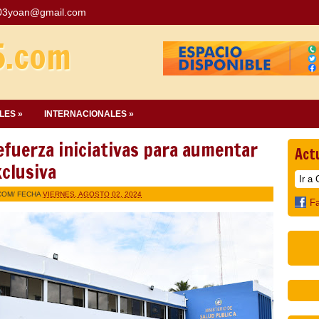
03yoan@gmail.com
5.com
LES »
INTERNACIONALES »
efuerza iniciativas para aumentar
Act
xclusiva
COM
/ FECHA
VIERNES, AGOSTO 02, 2024
F