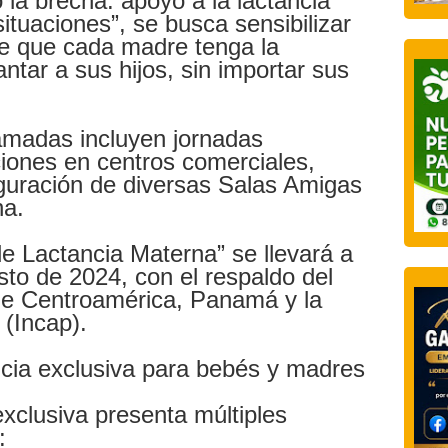
la brecha: apoyo a la lactancia
ituaciones”, se busca sensibilizar
de que cada madre tenga la
tar a sus hijos, sin importar sus
amadas incluyen jornadas
iones en centros comerciales,
uguración de diversas Salas Amigas
na.
 Lactancia Materna” se llevará a
sto de 2024, con el respaldo del
n de Centroamérica, Panamá y la
(Incap).
ancia exclusiva para bebés y madres
xclusiva presenta múltiples
: