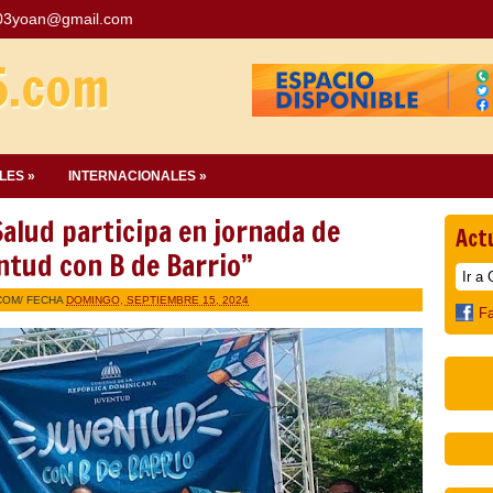
03yoan@gmail.com
5.com
LES »
INTERNACIONALES »
Salud participa en jornada de
Act
entud con B de Barrio”
COM
/ FECHA
DOMINGO, SEPTIEMBRE 15, 2024
F