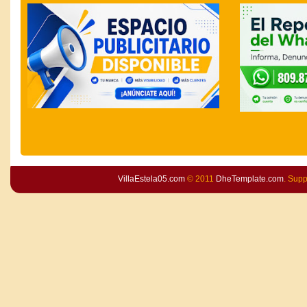
VillaEstela05.com
© 2011
DheTemplate.com
. Sup