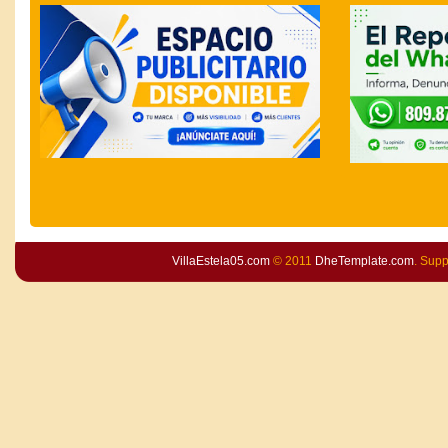
VillaEstela05.com
© 2011
DheTemplate.com
. Sup