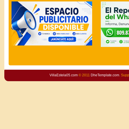
VillaEstela05.com
© 2011
DheTemplate.com
. Sup