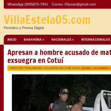
WhatsApp (809)876-7941
Correo:
03yoan@gmail.com
VillaEstela05.com
Periódico y Prensa Digital
INICIO
BARAHONA »
NACIONALES »
INTERNACIONALES 
Apresan a hombre acusado de mat
exsuegra en Cotuí
DIRECTOR: YOAN MEDINA /
VILLAESTELA05.COM
/ FECHA
VIERNES, NOVIEMBRE 0