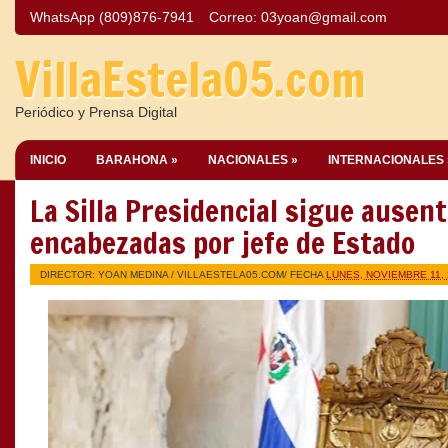
WhatsApp (809)876-7941
Correo:
03yoan@gmail.com
VillaEstela05.com
Periódico y Prensa Digital
INICIO
BARAHONA »
NACIONALES »
INTERNACIONALES 
La Silla Presidencial sigue ausen
encabezadas por jefe de Estado
DIRECTOR: YOAN MEDINA /
VILLAESTELA05.COM
/ FECHA
LUNES, NOVIEMBRE 11, 