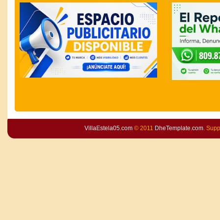
VillaEstela05.com
© 2011
DheTemplate.com
. Sup