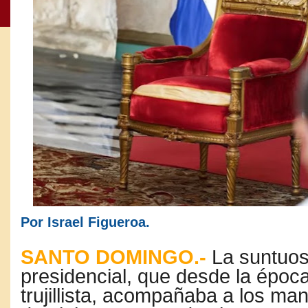
Por Israel Figueroa.
SANTO DOMINGO.-
La
suntuosa
presidencial,
que desde la
époc
trujillista,
acompañaba a los man