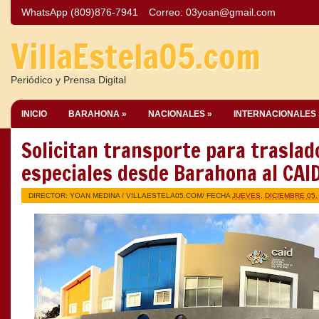
WhatsApp (809)876-7941
Correo:
03yoan@gmail.com
VillaEstela05.com
Periódico y Prensa Digital
INICIO
BARAHONA »
NACIONALES »
INTERNACIONALES 
Solicitan transporte para traslad
especiales desde Barahona al CAI
DIRECTOR: YOAN MEDINA /
VILLAESTELA05.COM
/ FECHA
JUEVES, DICIEMBRE 05,