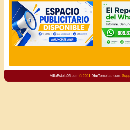
VillaEstela05.com
© 2011
DheTemplate.com
. Sup