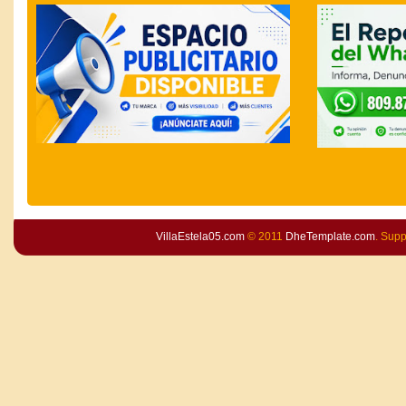
VillaEstela05.com
© 2011
DheTemplate.com
. Sup