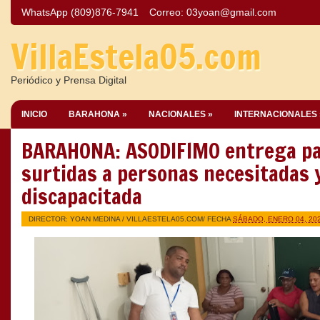
WhatsApp (809)876-7941
Correo:
03yoan@gmail.com
VillaEstela05.com
Periódico y Prensa Digital
INICIO
BARAHONA »
NACIONALES »
INTERNACIONALES 
BARAHONA: ASODIFIMO entrega pa
surtidas a personas necesitadas 
discapacitada
DIRECTOR: YOAN MEDINA /
VILLAESTELA05.COM
/ FECHA
SÁBADO, ENERO 04, 20