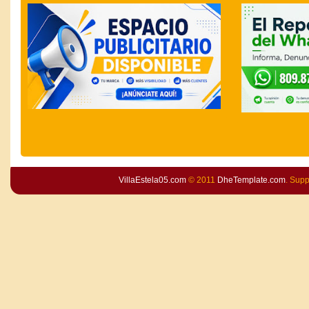
VillaEstela05.com
© 2011
DheTemplate.com
. Sup