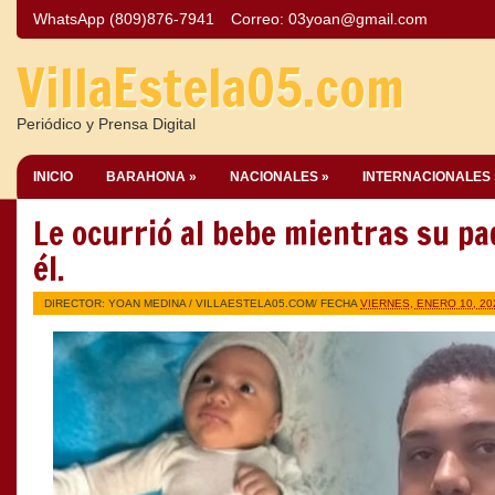
WhatsApp (809)876-7941
Correo:
03yoan@gmail.com
VillaEstela05.com
Periódico y Prensa Digital
INICIO
BARAHONA »
NACIONALES »
INTERNACIONALES 
Le ocurrió al bebe mientras su p
él.
DIRECTOR: YOAN MEDINA /
VILLAESTELA05.COM
/ FECHA
VIERNES, ENERO 10, 20