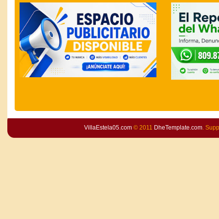
VillaEstela05.com
© 2011
DheTemplate.com
. Sup