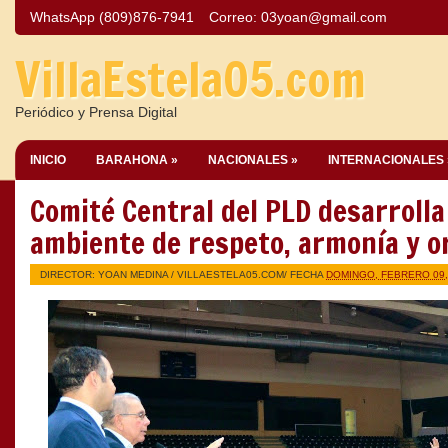
WhatsApp (809)876-7941
Correo:
03yoan@gmail.com
VillaEstela05.com
Periódico y Prensa Digital
INICIO
BARAHONA »
NACIONALES »
INTERNACIONALES 
Comité Central del PLD desarrolla
ambiente de respeto, armonía y o
DIRECTOR: YOAN MEDINA /
VILLAESTELA05.COM
/ FECHA
DOMINGO, FEBRERO 09,