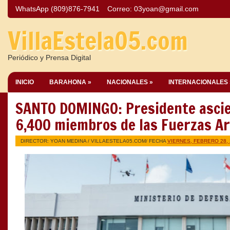
WhatsApp (809)876-7941
Correo:
03yoan@gmail.com
VillaEstela05.com
Periódico y Prensa Digital
INICIO
BARAHONA »
NACIONALES »
INTERNACIONALES 
SANTO DOMINGO: Presidente asci
6,400 miembros de las Fuerzas A
DIRECTOR: YOAN MEDINA /
VILLAESTELA05.COM
/ FECHA
VIERNES, FEBRERO 28, 