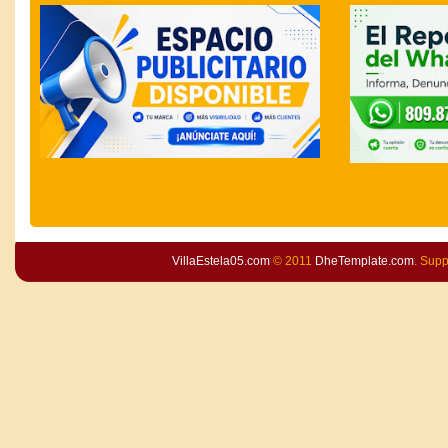
VillaEstela05.com
© 2011
DheTemplate.com
. Sup